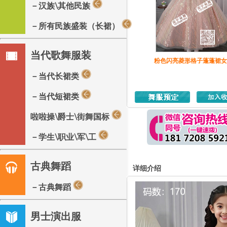
－汉族\其他民族
－所有民族盛装（长裙）
当代歌舞服装
粉色闪亮菱形格子蓬蓬裙女
－当代长裙类
－当代短裙类
啦啦操\爵士\街舞国标
－学生\职业\军\工
古典舞蹈
详细介绍
－古典舞蹈
男士演出服