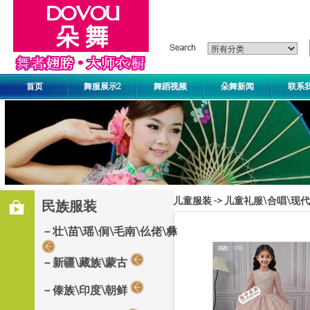
首页
舞服展示2
舞蹈视频
朵舞新闻
联系
儿童服装
->
儿童礼服\合唱\现
民族服装
－壮\苗\瑶\侗\毛南\仫佬\彝
－新疆\藏族\蒙古
－傣族\印度\朝鲜