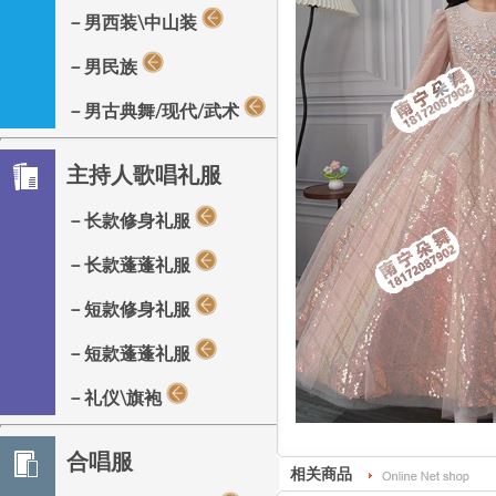
－男西装\中山装
－男民族
－男古典舞/现代/武术
主持人歌唱礼服
－长款修身礼服
－长款蓬蓬礼服
－短款修身礼服
－短款蓬蓬礼服
－礼仪\旗袍
合唱服
相关商品