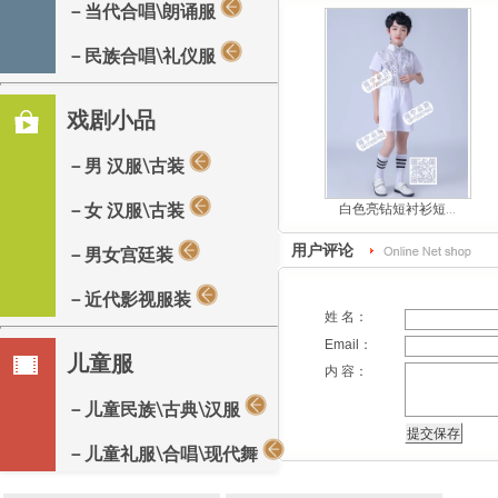
－当代合唱\朗诵服
－民族合唱\礼仪服
戏剧小品
－男 汉服\古装
－女 汉服\古装
白色亮钻短衬衫短...
用户评论
－男女宫廷装
－近代影视服装
姓 名：
Email：
儿童服
内 容：
－儿童民族\古典\汉服
－儿童礼服\合唱\现代舞