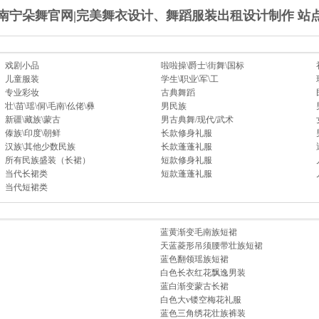
南宁朵舞官网|完美舞衣设计、舞蹈服装出租设计制作 站
戏剧小品
啦啦操\爵士\街舞\国标
儿童服装
学生\职业\军\工
专业彩妆
古典舞蹈
壮\苗\瑶\侗\毛南\仫佬\彝
男民族
新疆\藏族\蒙古
男古典舞/现代/武术
傣族\印度\朝鲜
长款修身礼服
汉族\其他少数民族
长款蓬蓬礼服
所有民族盛装（长裙）
短款修身礼服
当代长裙类
短款蓬蓬礼服
当代短裙类
蓝黄渐变毛南族短裙
天蓝菱形吊须腰带壮族短裙
蓝色翻领瑶族短裙
白色长衣红花飘逸男装
蓝白渐变蒙古长裙
白色大v镂空梅花礼服
蓝色三角绣花壮族裤装