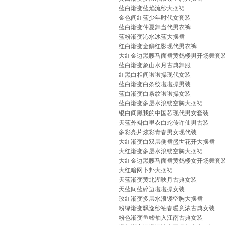
蓝白渐变蓝焰流纱大摆裙
金色间红蓝少年时代女套装
蓝白渐变仲夏舞当代男衣裤
蓝粉渐变沁水冰蓝大摆裙
红白渐变金鳞红影现代男衣裤
大红金边黑腰马面裙黄鹤楼男开场舞套
蓝白渐变象山水月古典舞服
红黑白相间啦啦操现代女装
蓝白渐变白条纹啦啦操男装
蓝白渐变白条纹啦啦操女装
蓝白渐变多层水浪镂空胸大摆裙
银白间黑我的中国芯现代男女套装
天蓝外褂白里衣白蛇传许仙男古装
多彩亮片炫彩青春男女现代装
大红渐变白双层侧裙盛世花开大摆裙
大红渐变多层水浪镂空胸大摆裙
大红金边黑腰马面裙黄鹤楼女开场舞套
大红暗网卜卦大摆裙
天蓝渐变黄北湖映月古典女装
天蓝间蓝碎边啦啦操女装
玫红渐变多层水浪镂空胸大摆裙
粉绿渐变飘逸纱袖春暖意浓古典女装
粉色渐变鱼鳍袖入江南古典女装