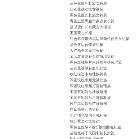
蓝色花肚兜壮族女裤装
红衣黑裤壮族女裤装
黑色花肚兜壮族女裤装
青蓝过渡黑腰带蒙古女长裙
蓝渐变白长袖蒙古大摆裙
宝蓝蒙古长裙
红色斜襟银饰黑边黑领仫佬族女短裙
紫色蓝边仫佬族短裙
大红渐变黑蒙古长裙
宝蓝红黄绣花百褶苗瑶短裙
黑色红袖多片吊须腰带裤装瑶族
蓝衣黑裤绣花肚兜壮族
玫红绿边中袖壮族裤装
深蓝玫红吊须无袖壮族
深蓝玫红吊须打蓝靛瑶族
宝蓝五彩短袖壮族短裙
宝蓝五彩短袖吊脚裤壮族
玫红黑边短袖苗族短裙
红紫渐变壮族短裙
水红橘色斜肩长晚礼服
玫红紫边壮族短裙
黑色金丝绒V领长袖缎面晚礼服
蓝紫色格子民国中袖长旗袍