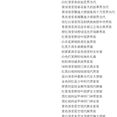
白红渐变条纹如意男当代
黄绿渐变迎春花春天的故事男当代
黄绿渐变飘逸大摆裙春风十万里男当代
青灰渐变束腰飘逸大摆裙男当代
玫红白渐变荷花刺绣匆匆那年仲男装
青黄渐变肩花连衣裙云之海古典男装
橙红渐变绿橙绿流光开场舞男装
红黄渐变辉煌中国梦男装
白衣蓝裤铜鼓肩壮族男装
红黑方肩长裙彝族男服
粉紫紧身衣蓝色渐变纱女长裙
白色灯笼网纱短袖长礼服
焰彩律动健美操男套装
绿粉渐变烟雨江南古典女装
红黑白相间啦啦操现代男装
蓝白渐变仲夏舞当代女大摆裙
金色间红蓝少年时代男套装
橙黄间蓝纹金舞玲珑现代舞服
红黄渐变辉煌中国梦女大摆裙
黑红相间金甲神州门神男套装
黑红相间金甲神州门神女装
黄色渐变星空现代舞女套装
黄色渐变星空现代舞男装
黄白渐变多层水浪镂空胸大摆裙