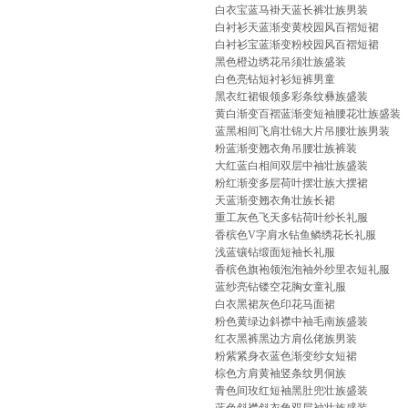
白衣宝蓝马褂天蓝长裤壮族男装
白衬衫天蓝渐变黄校园风百褶短裙
白衬衫宝蓝渐变粉校园风百褶短裙
黑色橙边绣花吊须壮族盛装
白色亮钻短衬衫短裤男童
黑衣红裙银领多彩条纹彝族盛装
黄白渐变百褶蓝渐变短袖腰花壮族盛装
蓝黑相间飞肩壮锦大片吊腰壮族男装
粉蓝渐变翘衣角吊腰壮族裤装
大红蓝白相间双层中袖壮族盛装
粉红渐变多层荷叶摆壮族大摆裙
天蓝渐变翘衣角壮族长裙
重工灰色飞天多钻荷叶纱长礼服
香槟色V字肩水钻鱼鳞绣花长礼服
浅蓝镶钻缎面短袖长礼服
香槟色旗袍领泡泡袖外纱里衣短礼服
蓝纱亮钻镂空花胸女童礼服
白衣黑裙灰色印花马面裙
粉色黄绿边斜襟中袖毛南族盛装
红衣黑裤黑边方肩仫佬族男装
粉紫紧身衣蓝色渐变纱女短裙
棕色方肩黄袖竖条纹男侗族
青色间玫红短袖黑肚兜壮族盛装