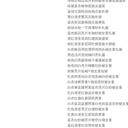
绿色壮锦边花卉刺绣菱形吊腰苗族盛装
棕裙蓝衣银饰苗族女盛装
蓝绿过渡粉花短袖京族长裙
黄白渐变繁花京族长裙
蓝色双花旗袍领京族裤装
棕绿水纹一字肩薄纱长礼服
蓝色银花亮片长袖纱裙女童礼服
黑红渐变花肩红腰苗族盛装
粉红渐变多层荷叶摆苗族大摆裙
白色银花亮纹透明泡泡长袖女童礼服
黑色法式泡泡袖闪亮礼服
粉色闪亮菱形格子蓬蓬裙女童
粉色间白亮片蝴蝶结纱裙女童
粉紫亮片短袖V领女童短裙
红色间英伦白衣泡泡袖白纱裙女童
白衣绿裤男童V领渐变纱裙女童
白衣裤蓝腰男童蓝衣亮片白纱裙女童
红白渐变红旗连衣裙女童
白衣红旗红裤国风男童
白衣蓝花蓝腰男童白色间蓝连衣纱裙女
红色渐变亮片白领纱裙女童
红黄白渐变五星国风男童
蓝衣白纱裙亮片镂空白领女童
蓝白渐变红丝带纱裙女童