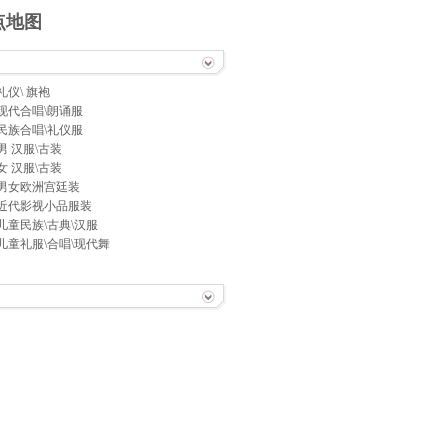
点地图
礼仪\ 旗袍
现代合唱\朗诵服
民族合唱\礼仪服
男 汉服\古装
女 汉服\古装
男女欧洲宫廷装
近代影视小品服装
儿童民族\古典\汉服
儿童礼服\合唱\现代舞