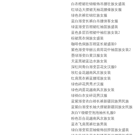
白衣橙裙壮锦银饰吊腰壮族女盛装
红绿边大摆裙无袖花腰傣族女服
绿色衣裤壮锦壮族女服
蓝白渐变长裤白吊腰侠客女服
绿蓝渐变百褶裙红袖苗族盛装
蓝色多层百褶裙中袖壮族女装2
棕裙黑衣侗族女盛装
咖啡色侗族百褶蓝长裙盛装0
紫色渐变华丽云肩荷花中袖苗族女装2
墨绿渐变白黄汉服女装
天蓝黑裙蓝边水族女装
深红间青白渐变昙花女汉服0
玫红金花越南风京族女装
红肩黑衣裤蓝腰瑶族女装
绿色碎花男秀才汉服
绿色鸡蛋花越南风京族女装
绿褂白衣女碎花男汉服
蓝紫渐变衣白褂长裤新疆回族男民族
蓝紫白渐变长袖大摆裙新疆回族女民族
灰白V领镂空泡泡袖长礼服0
粉色百合花越南风京族女装
蓝衣飞肩黑裤壮族男装
绿白渐变双层袖银饰挂脖苗族女盛装