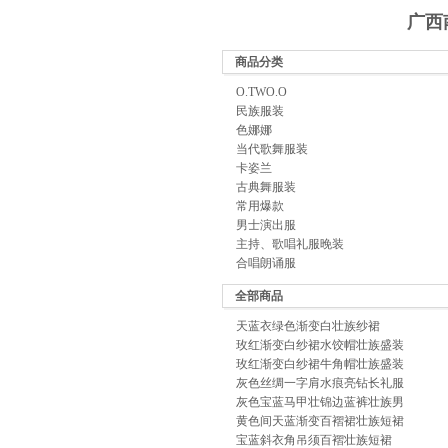
广西
商品分类
O.TWO.O
民族服装
色娜娜
当代歌舞服装
卡姿兰
古典舞服装
常用爆款
男士演出服
主持、歌唱礼服晚装
合唱朗诵服
全部商品
天蓝衣绿色渐变白壮族纱裙
玫红渐变白纱裙水饺帽壮族盛装
玫红渐变白纱裙牛角帽壮族盛装
灰色丝绸一字肩水痕亮钻长礼服
灰色宝蓝马甲壮锦边蓝裤壮族男
黄色间天蓝渐变百褶裙壮族短裙
宝蓝斜衣角吊须百褶壮族短裙