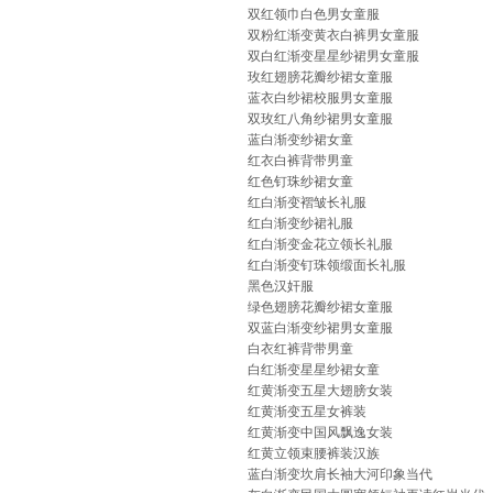
双红领巾白色男女童服
双粉红渐变黄衣白裤男女童服
双白红渐变星星纱裙男女童服
玫红翅膀花瓣纱裙女童服
蓝衣白纱裙校服男女童服
双玫红八角纱裙男女童服
蓝白渐变纱裙女童
红衣白裤背带男童
红色钉珠纱裙女童
红白渐变褶皱长礼服
红白渐变纱裙礼服
红白渐变金花立领长礼服
红白渐变钉珠领缎面长礼服
黑色汉奸服
绿色翅膀花瓣纱裙女童服
双蓝白渐变纱裙男女童服
白衣红裤背带男童
白红渐变星星纱裙女童
红黄渐变五星大翅膀女装
红黄渐变五星女裤装
红黄渐变中国风飘逸女装
红黄立领束腰裤装汉族
蓝白渐变坎肩长袖大河印象当代