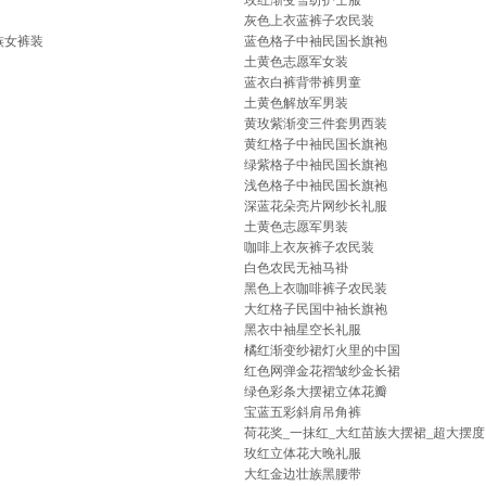
玫红渐变雪纺护士服
灰色上衣蓝裤子农民装
族女裤装
蓝色格子中袖民国长旗袍
土黄色志愿军女装
蓝衣白裤背带裤男童
土黄色解放军男装
黄玫紫渐变三件套男西装
黄红格子中袖民国长旗袍
绿紫格子中袖民国长旗袍
浅色格子中袖民国长旗袍
深蓝花朵亮片网纱长礼服
土黄色志愿军男装
咖啡上衣灰裤子农民装
白色农民无袖马褂
黑色上衣咖啡裤子农民装
大红格子民国中袖长旗袍
黑衣中袖星空长礼服
橘红渐变纱裙灯火里的中国
红色网弹金花褶皱纱金长裙
绿色彩条大摆裙立体花瓣
宝蓝五彩斜肩吊角裤
荷花奖_一抹红_大红苗族大摆裙_超大摆度
玫红立体花大晚礼服
大红金边壮族黑腰带