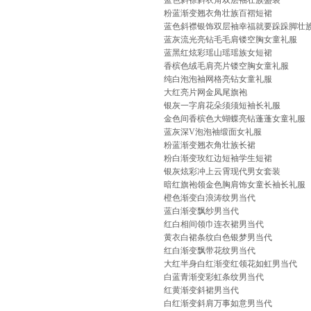
蓝色斜襟斜衣角双层袖壮族盛装
粉蓝渐变翘衣角壮族百褶短裙
蓝色斜襟银饰双层袖幸福就要跺跺脚壮
蓝灰流光亮钻毛毛肩镂空胸女童礼服
蓝黑红炫彩瑶山瑶瑶族女短裙
香槟色绒毛肩亮片镂空胸女童礼服
纯白泡泡袖网格亮钻女童礼服
大红亮片网金凤尾旗袍
银灰一字肩花朵须须短袖长礼服
金色间香槟色大蝴蝶亮钻蓬蓬女童礼服
蓝灰深V泡泡袖缎面女礼服
粉蓝渐变翘衣角壮族长裙
粉白渐变玫红边短袖学生短裙
银灰炫彩冲上云霄现代男女套装
暗红旗袍领金色胸肩饰女童长袖长礼服
橙色渐变白浪涛纹男当代
蓝白渐变飘纱男当代
红白相间领巾连衣裙男当代
黄衣白裙条纹白色银梦男当代
红白渐变飘带花纹男当代
大红半身白红渐变红领花如虹男当代
白蓝青渐变彩虹条纹男当代
红黄渐变斜裙男当代
白红渐变斜肩万事如意男当代