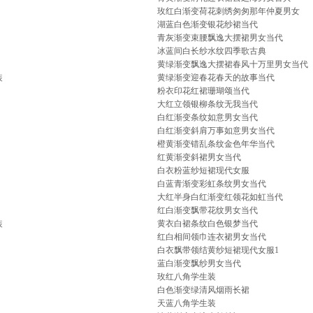
玫红白渐变荷花刺绣匆匆那年仲夏男女
湖蓝白色渐变银花纱裙当代
青灰渐变束腰飘逸大摆裙男女当代
冰蓝间白长纱水纹四季歌古典
黄绿渐变飘逸大摆裙春风十万里男女当代
装
黄绿渐变迎春花春天的故事当代
粉衣印花红裙珊瑚颂当代
大红立领银柳条纹无我当代
白红渐变条纹如意男女当代
白红渐变斜肩万事如意男女当代
橙黄渐变错乱条纹金色年华当代
红黄渐变斜裙男女当代
白衣粉蓝纱短裙现代女服
白蓝青渐变彩虹条纹男女当代
大红半身白红渐变红领花如虹当代
红白渐变飘带花纹男女当代
装
黄衣白裙条纹白色银梦当代
红白相间领巾连衣裙男女当代
白衣飘带领结黄纱短裙现代女服1
蓝白渐变飘纱男女当代
玫红八角学生装
白色渐变绿清风烟雨长裙
天蓝八角学生装