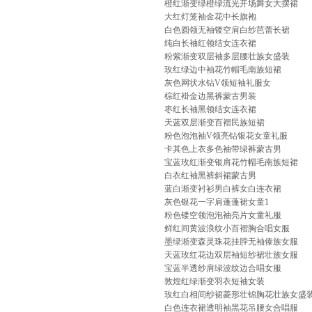
橙红渐变绿橙绿流光开场舞女大摆裙
大红灯笼袖金花中长旗袍
白色圆领无袖镂空肩白纱芭蕾长裙
纯白长袖红领结女连衣裙
粉紫渐变双层袖多层腰壮族女盛装
玫红绿边中袖花竹帽毛南族短裙
灰色网状水钻V领短袖礼服女
棕红褂金边黑裤蒙古男装
枣红长袖黑领结女连衣裙
天蓝双层渐变百褶民族短裙
粉色泡泡袖V领亮钻银花女童礼服
卡其色上衣多色袖带绿裤蒙古男
宝蓝玫红渐变银肩花竹帽毛南族短裙
白衣红袖黑裤斜裙蒙古男
蓝白渐变衬衫男白裤女白连衣裙
灰色银花一字肩蓬蓬裙女童1
粉色镂空领泡泡袖亮片女童礼服
鲜红间黄波浪纹小百褶胸合唱女服
墨绿渐变森灵珠花挂脖无袖傣族女服
天蓝玫红花边双层袖短纱裙壮族女服
宝蓝半透纱肩绿波纹边合唱女服
敦煌红绿渐变羽衣短袖女装
玫红白相间纱裙菱形壮锦胸花壮族女盛
白色连衣裙透明袖黑花吊腰女合唱服