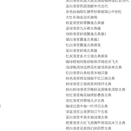
灰白渐变民国大圆宽领短袖再读红岩当代
蓝白渐变民国觉醒年代当代
灰色短袖暗红腰带纱裤裙我心中的红
大红长袖金边长旗袍
粉蓝渐变斜襟飘逸古典服
蓝绿渐变九分裤古典服
绿粉渐变斜领飘逸古典服2
紫白渐变飘逸古典服2
红白渐变飘逸古典裤装
蓝白渐变斜领古典服
红灰渐变多片立领古典裤装
咖绿橙相间敦煌银珠浮领伎乐飞天
浅绿晚清绿边绣花长裙清风徐来古典
红白渐变白条纹肩水袖汉服
粉色渐变绣花领能不忆江南古典
粉绿渐变立领画茶闲情抒古典
粉白粉绿渐变浮雕斜花肩唤鱼清歌古典
玫红渐变梅花袖绣影叠香古典
玫红渐变对襟领元夕古典
童
咖绿过渡中袖一叶浮沉古典
深蓝清宫云肩梦回江宁古装
蓝白渐变半肩水袖涟漪古典
橙黄渐变大红飞肩胸甲再现花木兰古典
橙白渐变花肩我们的田野古典