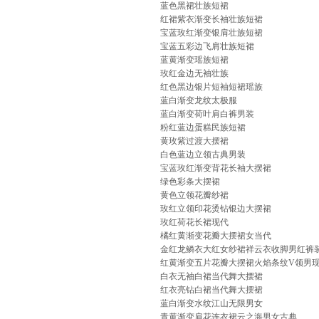
蓝色黑裙壮族短裙
红裙紫衣渐变长袖壮族短裙
宝蓝玫红渐变银肩壮族短裙
宝蓝五彩边飞肩壮族短裙
蓝黄渐变瑶族短裙
玫红金边无袖壮族
红色黑边银片短袖短裙瑶族
蓝白渐变龙纹太极服
蓝白渐变荷叶肩白裤男装
粉红蓝边蛋糕民族短裙
黄玫紫过渡大摆裙
白色蓝边立领古典男装
宝蓝玫红渐变背花长袖大摆裙
绿色彩条大摆裙
黄色立领花瓣纱裙
玫红立领印花烫钻银边大摆裙
玫红荷花长裙现代
橘红黄渐变花瓣大摆裙女当代
金红龙鳞衣大红女纱裙祥云衣收脚男红裤装
红黄渐变五片花瓣大摆裙火焰条纹V领男现
白衣无袖白裙当代舞大摆裙
红衣亮钻白裙当代舞大摆裙
蓝白渐变水纹江山无限男女
青黄渐变肩花连衣裙云之海男女古典