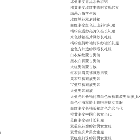
冰蓝渐变青流水长纱裙
橘黄渐变玫红丰收时节现代女
绿果八角学生装
玫红兰花双肩纱裙
白红渐变红色江山斜扣礼服
橘粉色透纱亮片闪亮长礼服
米色纱袖亮片网纱长礼服
橘粉色荷叶袖钉珠纱裙长礼服
金色方片透纱厚缎长礼服
白衣豹纹蒙古男装
黑衣白裤蒙古男装
大红男装蒙古族
红衣斜肩黄裤藏族男装
黄衣红裤藏族男装
宝蓝红裤藏族男装
天蓝男装藏族
天蓝亮片长袖衬衣白色长裤套装男童服_EX1
白色小海军爵士舞啦啦操女童服
白红渐变长袖长裙红色之恋当代
橙黄渐变中国印领女当代
蓝白渐变银叶长礼服
双蓝色花瓣纱裙男女童服
装
双黄色亮片男女童服
双红色钉珠纱裙男女童服