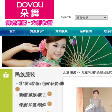
首页
舞服展示2
舞蹈视频
朵舞新闻
联系
儿童服装
->
儿童礼服\合唱\现
民族服装
－壮\苗\瑶\侗\毛南\仫佬\彝
－新疆\藏族\蒙古
－傣族\印度\朝鲜