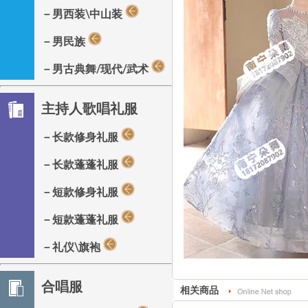
－男西装\中山装
－男民族
－男古典舞/现代/武术
主持人歌唱礼服
－长款修身礼服
－长款蓬蓬礼服
－短款修身礼服
－短款蓬蓬礼服
－礼仪\旗袍
合唱服
相关商品