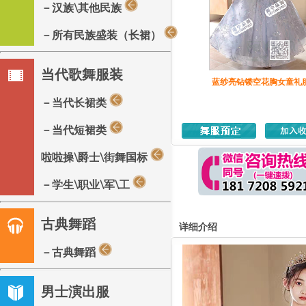
－汉族\其他民族
－所有民族盛装（长裙）
当代歌舞服装
蓝纱亮钻镂空花胸女童礼
－当代长裙类
－当代短裙类
啦啦操\爵士\街舞国标
－学生\职业\军\工
古典舞蹈
详细介绍
－古典舞蹈
男士演出服