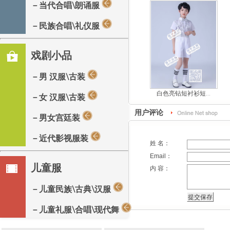
－当代合唱\朗诵服
－民族合唱\礼仪服
戏剧小品
－男 汉服\古装
白色亮钻短衬衫短...
－女 汉服\古装
用户评论
－男女宫廷装
－近代影视服装
姓 名：
Email：
儿童服
内 容：
－儿童民族\古典\汉服
－儿童礼服\合唱\现代舞