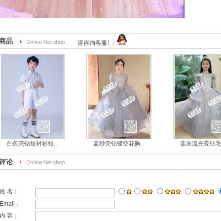
商品
请咨询客服1：
白色亮钻短衬衫短...
蓝纱亮钻镂空花胸...
蓝灰流光亮钻毛毛
评论
姓 名：
Email：
内 容：