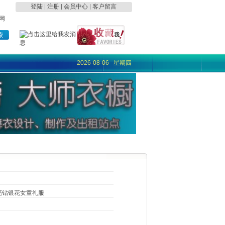
登陆
|
注册
|
会员中心
|
客户留言
网
2026-08-06 星期四
亮钻银花女童礼服