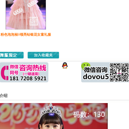
粉色泡泡袖V领亮钻银花女童礼服
介绍