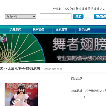
分享到：
QQ空间
新浪微博
腾讯微博
人人
朵舞新闻
联系我们
交易流程
关于朵舞
装
->
儿童礼服\合唱\现代舞
商品品牌：
简单描述：
粉色泡泡袖V领
2