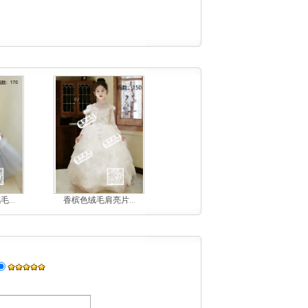
...
香槟色绒毛肩亮片...