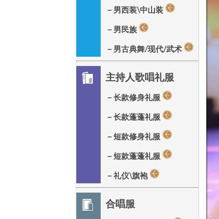
－男西装\中山装
－男民族
－男古典舞/现代/武术
主持人歌唱礼服
－长款修身礼服
－长款蓬蓬礼服
－短款修身礼服
－短款蓬蓬礼服
－礼仪\旗袍
合唱服