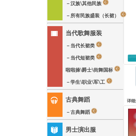
－汉族\其他民族
－所有民族盛装（长裙）
当代歌舞服装
－当代长裙类
－当代短裙类
啦啦操\爵士\街舞国标
－学生\职业\军\工
古典舞蹈
详细
－古典舞蹈
男士演出服