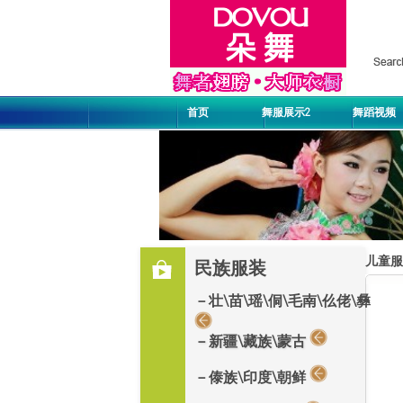
首页
舞服展示2
舞蹈视频
儿童服
民族服装
－壮\苗\瑶\侗\毛南\仫佬\彝
－新疆\藏族\蒙古
－傣族\印度\朝鲜