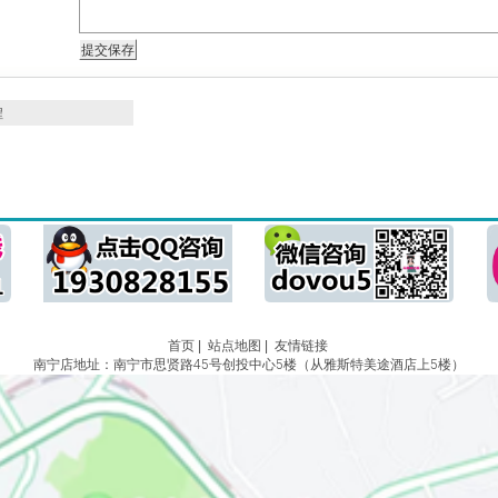
程
首页
|
站点地图
|
友情链接
南宁店地址：南宁市思贤路45号创投中心5楼（从雅斯特美途酒店上5楼）