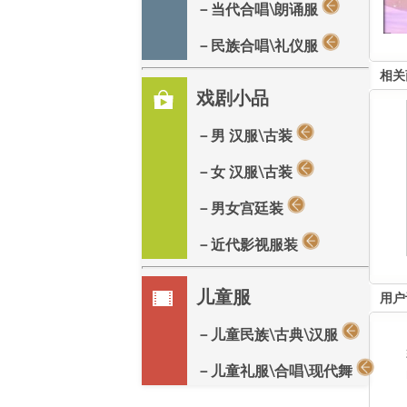
－当代合唱\朗诵服
－民族合唱\礼仪服
相关
戏剧小品
－男 汉服\古装
－女 汉服\古装
－男女宫廷装
－近代影视服装
儿童服
用户
－儿童民族\古典\汉服
－儿童礼服\合唱\现代舞