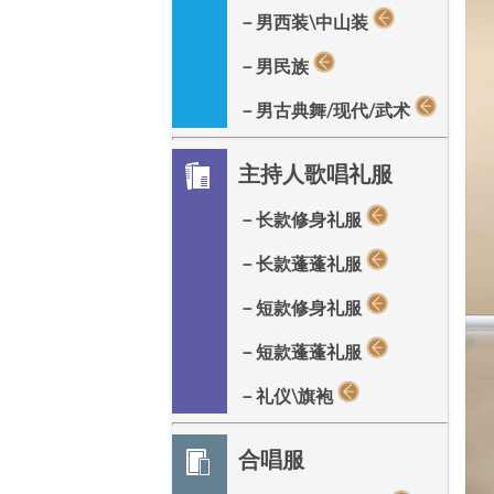
－男西装\中山装
－男民族
－男古典舞/现代/武术
主持人歌唱礼服
－长款修身礼服
－长款蓬蓬礼服
－短款修身礼服
－短款蓬蓬礼服
－礼仪\旗袍
合唱服