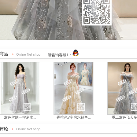
商品
请咨询客服1：
灰色丝绸一字肩水...
香槟色V字肩水钻鱼...
重工灰色飞天多钻
评论