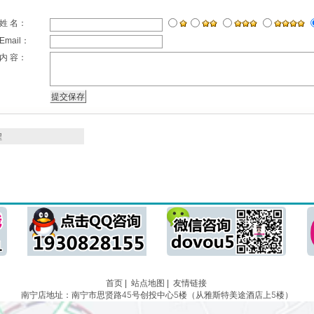
姓 名：
Email：
内 容：
程
首页
|
站点地图
|
友情链接
南宁店地址：南宁市思贤路45号创投中心5楼（从雅斯特美途酒店上5楼）