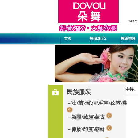
首页
舞服展示2
舞蹈视频
主持、
民族服装
－壮\苗\瑶\侗\毛南\仫佬\彝
－新疆\藏族\蒙古
－傣族\印度\朝鲜