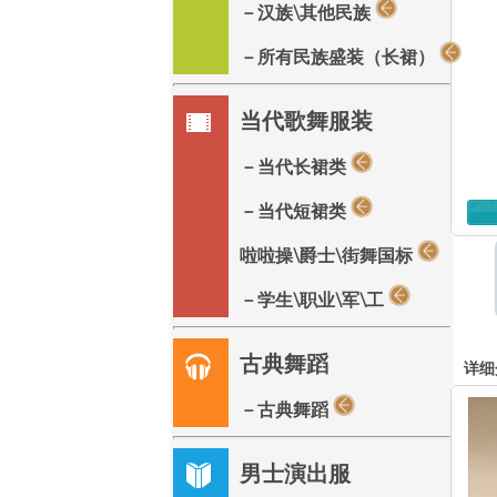
－汉族\其他民族
－所有民族盛装（长裙）
当代歌舞服装
－当代长裙类
－当代短裙类
啦啦操\爵士\街舞国标
－学生\职业\军\工
古典舞蹈
详细
－古典舞蹈
男士演出服