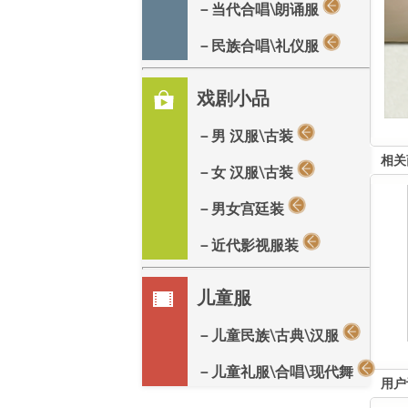
－当代合唱\朗诵服
－民族合唱\礼仪服
戏剧小品
－男 汉服\古装
相关
－女 汉服\古装
－男女宫廷装
－近代影视服装
儿童服
－儿童民族\古典\汉服
－儿童礼服\合唱\现代舞
用户