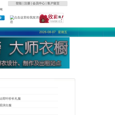
登陆
|
注册
|
会员中心
|
客户留言
网
2026-08-07 星期五
钻荷叶纱长礼服
唱演出服