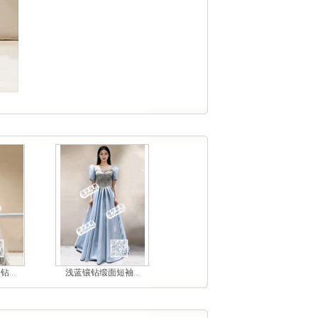
...
浅蓝镶钻缎面短袖...