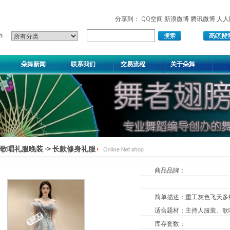
分享到：
QQ空间
新浪微博
腾讯微博
人人
朵舞新闻
联系我们
交易流程
关于朵舞
歌唱礼服晚装
->
长款修身礼服
商品品牌：
简单描述：
重工灰色飞天多
适合题材
：
主持人服装、歌
库存套数
：